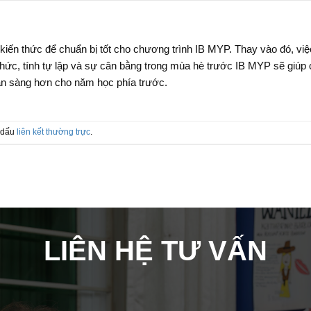
kiến thức để chuẩn bị tốt cho chương trình IB MYP. Thay vào đó, việ
 chức, tính tự lập và sự cân bằng trong mùa hè trước IB MYP sẽ giúp
ẵn sàng hơn cho năm học phía trước.
 dấu
liên kết thường trực
.
LIÊN HỆ TƯ VẤN