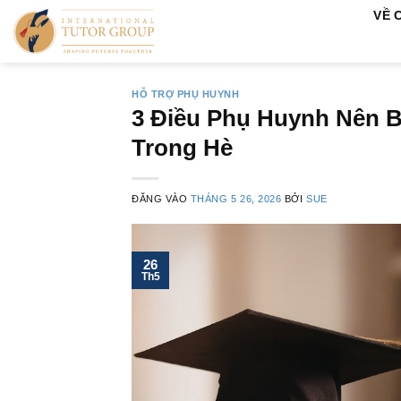
Bỏ
VỀ 
qua
nội
dung
HỖ TRỢ PHỤ HUYNH
3 Điều Phụ Huynh Nên B
Trong Hè
ĐĂNG VÀO
THÁNG 5 26, 2026
BỞI
SUE
26
Th5