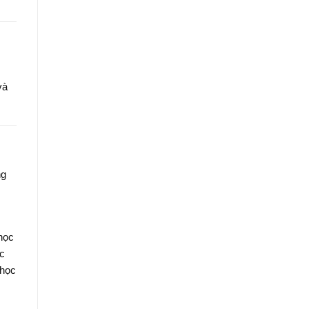
và
ng
 học
ợc
 học