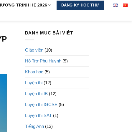
HƯƠNG TRÌNH HÈ 2026
ĐĂNG KÝ HỌC THỬ
DANH MỤC BÀI VIẾT
YP
Giáo viên
(10)
Hỗ Trợ Phụ Huynh
(9)
Khoa học
(5)
Luyện thi
(12)
Luyện thi IB
(12)
Luyện thi IGCSE
(5)
Luyện thi SAT
(1)
Tiếng Anh
(13)