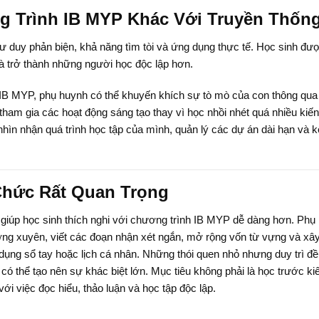
 Trình IB MYP Khác Với Truyền Thốn
tư duy phản biện, khả năng tìm tòi và ứng dụng thực tế. Học sinh đư
và trở thành những người học độc lập hơn.
 IB MYP, phụ huynh có thể khuyến khích sự tò mò của con thông qua
 tham gia các hoạt động sáng tạo thay vì học nhồi nhét quá nhiều kiến
hìn nhận quá trình học tập của mình, quản lý các dự án dài hạn và k
Chức Rất Quan Trọng
giúp học sinh thích nghi với chương trình IB MYP dễ dàng hơn. Phụ
ng xuyên, viết các đoạn nhận xét ngắn, mở rộng vốn từ vựng và xâ
dụng sổ tay hoặc lịch cá nhân. Những thói quen nhỏ nhưng duy trì đ
ó thể tạo nên sự khác biệt lớn. Mục tiêu không phải là học trước ki
với việc đọc hiểu, thảo luận và học tập độc lập.