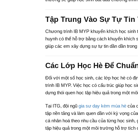
Tập Trung Vào Sự Tự Tin 
Chương trình IB MYP khuyến khích học sinh tự
huynh có thể hỗ trợ bằng cách khuyến khích 
giúp các em xây dựng sự tự tin dần dần trong
Các Lớp Học Hè Để Chuẩn
Đối với một số học sinh, các lớp học hè có đ
trình IB MYP. Việc học có cấu trúc giúp học si
dựng thói quen học tập hiệu quả trong một môi
Tại
ITG
, đội ngũ
gia sư dạy kèm mùa hè
của c
tập nền tảng và làm quen dần với kỳ vọng củ
cá nhân hoá theo nhu cầu của từng học sinh, g
tập hiệu quả trong một môi trường hỗ trợ tích 