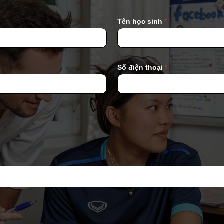
Tên học sinh
*
Số điện thoại
*