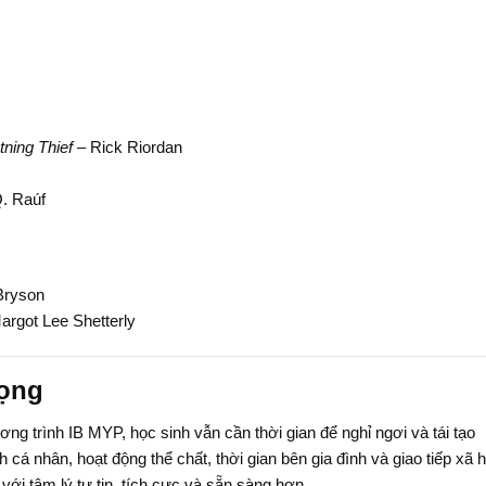
ning Thief
– Rick Riordan
Q. Raúf
 Bryson
argot Lee Shetterly
rọng
g trình IB MYP, học sinh vẫn cần thời gian để nghỉ ngơi và tái tạo
cá nhân, hoạt động thể chất, thời gian bên gia đình và giao tiếp xã h
với tâm lý tự tin, tích cực và sẵn sàng hơn.