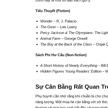
Dưới đây là một số đầu sách gợi ý:
Tiểu Thuyết (Fiction)
Wonder
– R. J. Palacio
The Giver
– Lois Lowry
Percy Jackson & The Olympians: The Light
Animal Farm
– George Orwell
The Boy at the Back of the Class
– Onjali 
Sách Phi Hư Cấu (Non-fiction)
A Short History of Nearly Everything
– Bill
Hidden Figures Young Readers’ Edition
– M
Sự Cân Bằng Rất Quan T
Phụ huynh cần nhớ rằng khi chuẩn bị cho chươn
năng lượng. Một mùa hè cân bằng với sở thích 
thường sẽ giúp học sinh bắt đầu chương trình 