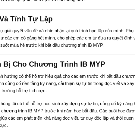
Và Tính Tự Lập
 giải quyết vấn đề và nhìn nhận lại quá trình học tập của mình. Phụ
sự các em cố gắng hết mình, cho phép các em tự đưa ra quyết định 
 suốt mùa hè trước khi bắt đầu chương trình IB MYP.
 Bị Cho Chương Trình IB MYP
ịnh hướng có thể hỗ trợ hiệu quả cho các em trước khi bắt đầu chươ
nh củng cố nền tảng kỹ năng, cải thiện sự tự tin trong đọc viết và xây
 trường hỗ trợ tích cực.
húng tôi có thể hỗ trợ học sinh xây dựng sự tự tin, củng cố kỹ năng
a chương trình IB MYP trước khi năm học bắt đầu. Các buổi học đư
iúp các em phát triển khả năng đọc viết, tư duy độc lập và thói quen
cực.