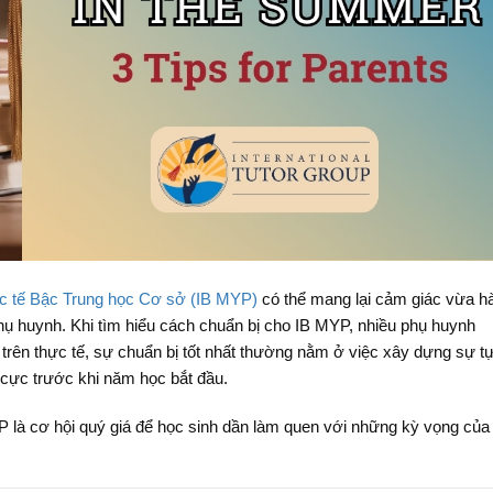
ốc tế Bậc Trung học Cơ sở (IB MYP)
có thể mang lại cảm giác vừa h
hụ huynh. Khi tìm hiểu cách chuẩn bị cho IB MYP, nhiều phụ huynh
 trên thực tế, sự chuẩn bị tốt nhất thường nằm ở việc xây dựng sự t
ch cực trước khi năm học bắt đầu.
P là cơ hội quý giá để học sinh dần làm quen với những kỳ vọng của