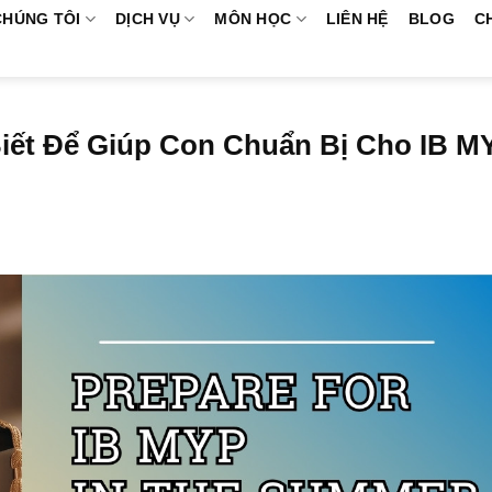
CHÚNG TÔI
DỊCH VỤ
MÔN HỌC
LIÊN HỆ
BLOG
C
iết Để Giúp Con Chuẩn Bị Cho IB M