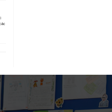
c
 các